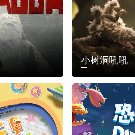
小树洞吼吼